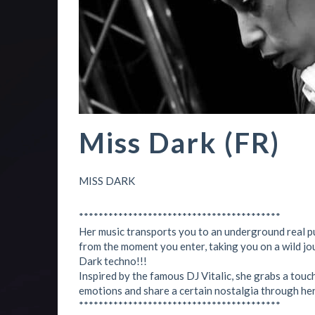
Miss Dark (FR)
MISS DARK
*****************************************
Her music transports you to an underground real p
from the moment you enter, taking you on a wild j
Dark techno!!!
Inspired by the famous DJ Vitalic, she grabs a touc
emotions and share a certain nostalgia through her
*****************************************