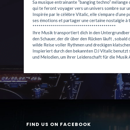
Sa musique entrainante “banging techno” mélange d
qui te feront voyager vers un univers sombre sur 
Inspirée par le célèbre Vitalic, elle s’empare d’une
ses émotions et partager une certaine nostalgie à 
*****************************************
Ihre Musik transportiert dich in den Untergrundbe
den Schauer, der dir über den Rücken läuft , sobald d
wilde Reise voller Rythmen und dreckigen klatsche
Inspieriert durch den bekannten DJ Vitalic benutzt 
und Melodien, um ihrer Leidenschaft für die Musik A
FIND US ON FACEBOOK