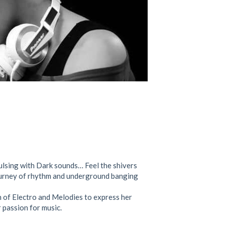
ulsing with Dark sounds… Feel the shivers
ourney of rhythm and underground banging
h of Electro and Melodies to express her
 passion for music.